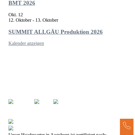
BMT 2026
Okt.
12
12. Oktober
-
13. Oktober
SUMMIT ALLGÄU Produktion 2026
Kalender anzeigen
XITASO GmbH
Austraße 35
86153 Augsburg
Kontakt
Impressum
Datenschutz
Newsletter
+49 821 885882-0
info@xitaso.com
Unser Headquarter in Augsburg ist zertifiziert nach: