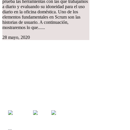
prueba las herramientas con las que trabajamos
a diario y evaluando su idoneidad para el uso
diario en la oficina doméstica. Uno de los
elementos fundamentales en Scrum son las
historias de usuario. A continuación,
mostraremos lo que......
28 mayo, 2020
XITASO GmbH
Austraße 35
86153 Augsburg
Alemania
Noticias & Magazine
Contacto & Ubicación
Nota Legal (inglés)
Política de Privacidad
Boletin (inglés)