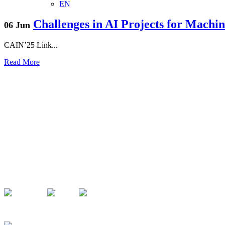
EN
Challenges in AI Projects for Machi
06 Jun
CAIN’25 Link...
Read More
XITASO GmbH
Austraße 35
86153 Augsburg
Alemania
Noticias & Magazine
Contacto & Ubicación
Nota Legal (inglés)
Política de Privacidad
Boletin (inglés)