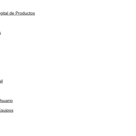
gital de Productos
s
il
Usuario
Equipos